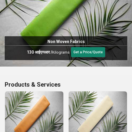
Non Woven Fabrics
130 आईएनआर
/
Kilograms
Get a Price/Quote
Products & Services