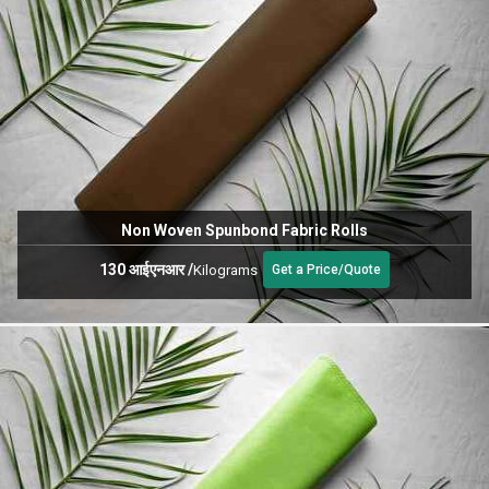
Non Woven Spunbond Fabric Rolls
130 आईएनआर
/
Kilograms
Get a Price/Quote