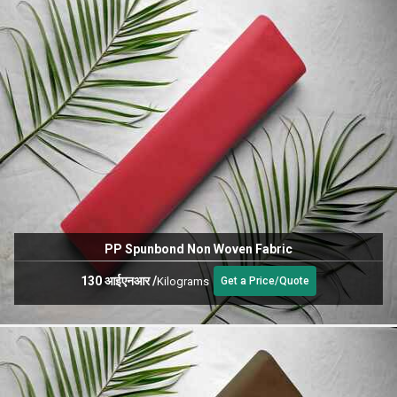
PP Spunbond Non Woven Fabric
130 आईएनआर
/
Kilograms
Get a Price/Quote