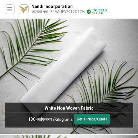
Nandi Incorporation
TRUSTED
जीएसटी नंबर. 24AAUFN7017Q1ZH
SELLER
White Non Woven Fabric
130 आईएनआर
/
Kilograms
Get a Price/Quote